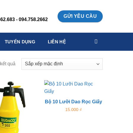
:
GỬI YÊU CẦU
62.683 - 094.758.2662
TUYỂN DỤNG
LIÊN HỆ
 kết quả
Bộ 10 Lưỡi Dao Rọc Giấy
15.000
₫