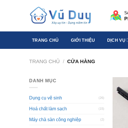
Skip
to
S
content
P
TRANG CHỦ
GIỚI THIỆU
DỊCH VỤ
TRANG CHỦ
/
CỬA HÀNG
DANH MỤC
Dụng cụ vệ sinh
(26)
Hoá chất làm sạch
(15)
Máy chà sàn công nghiệp
(2)