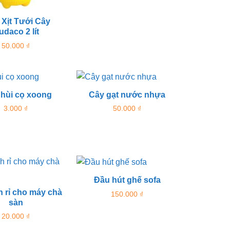
 Xịt Tưới Cây
udaco 2 lít
50.000
₫
nhùi cọ xoong
Cây gạt nước nhựa
3.000
₫
50.000
₫
Đầu hút ghế sofa
 rỉ cho máy chà
150.000
₫
sàn
20.000
₫