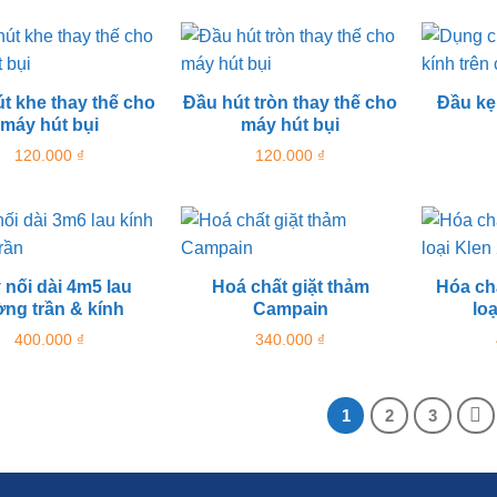
là:
tại
200.000 ₫.
là:
180.000 ₫.
t khe thay thế cho
Đầu hút tròn thay thế cho
Đầu kẹ
máy hút bụi
máy hút bụi
120.000
₫
120.000
₫
 nối dài 4m5 lau
Hoá chất giặt thảm
Hóa ch
ờng trần & kính
Campain
lo
400.000
₫
340.000
₫
1
2
3