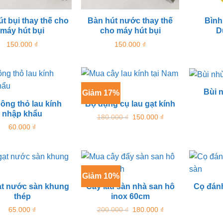
t bụi thay thế cho
Bàn hút nước thay thế
Bình
máy hút bụi
cho máy hút bụi
D
150.000
₫
150.000
₫
Bùi 
Giảm 17%
ông thỏ lau kính
Bộ dụng cụ lau gạt kính
nhập khẩu
Giá
Giá
180.000
₫
150.000
₫
gốc
hiện
60.000
₫
là:
tại
180.000 ₫.
là:
150.000 ₫.
Giảm 10%
ạt nước sàn khung
Cây lau sàn nhà san hô
Cọ đánh
thép
inox 60cm
Giá
Giá
65.000
₫
200.000
₫
180.000
₫
gốc
hiện