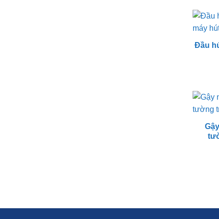
Đầu hú
Gậy
tư