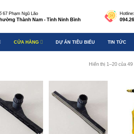
ố 67 Phạm Ngũ Lão
Hotline
hường Thành Nam - Tỉnh Ninh Bình
094.26
CỬA HÀNG
DỰ ÁN TIÊU BIỂU
TIN TỨC
Hiển thị 1–20 của 49