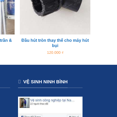
trần &
Đầu hút tròn thay thế cho máy hút
Bộ 10
bụi
120.000
₫
VỆ SINH NINH BÌNH