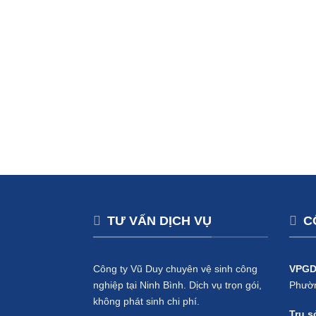
200.000 ₫.
là:
180.000 ₫.
TƯ VẤN DỊCH VỤ
C
Công ty Vũ Duy chuyên vệ sinh công
VPGD
nghiệp tại Ninh Bình. Dịch vụ trọn gói,
Phườn
không phát sinh chi phí.
Trụ s