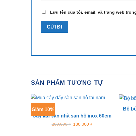
Lưu tên của tôi, email, và trang web trong
SẢN PHẨM TƯƠNG TỰ
Bộ bô
Giảm 10%
Cây lau sàn nhà san hô inox 60cm
Giá
Giá
200.000
₫
180.000
₫
gốc
hiện
là:
tại