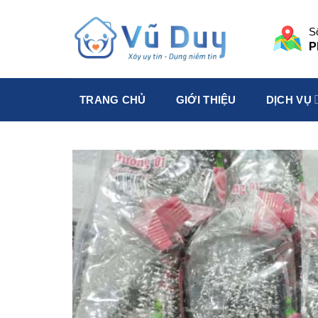
Skip
to
S
content
P
TRANG CHỦ
GIỚI THIỆU
DỊCH VỤ