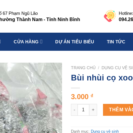
ố 67 Phạm Ngũ Lão
Hotline
hường Thành Nam - Tỉnh Ninh Bình
094.26
CỬA HÀNG
DỰ ÁN TIÊU BIỂU
TIN TỨC
TRANG CHỦ
/
DỤNG CỤ VỆ S
Bùi nhùi cọ xo
3.000
₫
Bùi nhùi cọ xoong số lượng
THÊM VÀ
Danh mục:
Dụng cụ vệ sinh