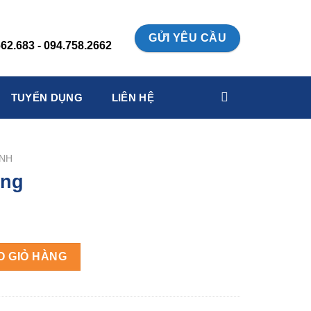
:
GỬI YÊU CẦU
62.683 - 094.758.2662
TUYỂN DỤNG
LIÊN HỆ
INH
ong
O GIỎ HÀNG