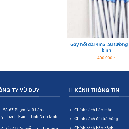
Gậy nối dài 4m5 lau tường 
kính
400.000
₫
ÔNG TY VŨ DUY
KÊNH THÔNG TIN
:
Số 67 Phạm Ngũ Lão -
Chính sách bảo mật
g Thành Nam - Tỉnh Ninh Bình
Chính sách đổi trả hàng
Chính sách bảo hành
ở:
Số 6/97 Nguyễn Tri Phương -