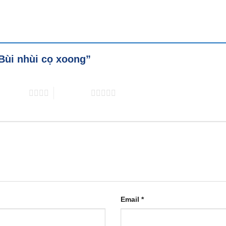
“Bùi nhùi cọ xoong”
trên 5 sao
5 trên 5 sao
Email
*