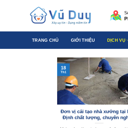
Skip
to
S
content
P
TRANG CHỦ
GIỚI THIỆU
DỊCH VỤ
18
Th1
Đơn vị cải tạo nhà xưởng tại
Định chất lượng, chuyên ng