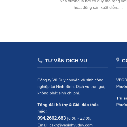
Nhà xưởng là nơi có quy mô rộng với
hoạt động sản xuất diễn.....
TƯ VẤN DỊCH VỤ
C
Công ty Vũ Duy chuyên vệ sinh công
VPGD
nghiệp tại Ninh Bình. Dịch vụ trọn gói,
Phườn
không phát sinh chi phí.
Trụ s
Tổng đài hỗ trợ & Giải đáp thắc
Phườn
mắc:
094.2662.683
(6:00 - 23:00)
Email: cskh@vesinhvuduy.com