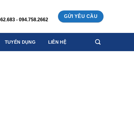
:
GỬI YÊU CẦU
62.683 - 094.758.2662
TUYỂN DỤNG
LIÊN HỆ